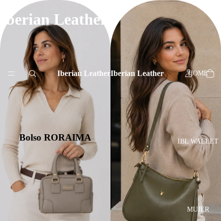
Iberian Leather
Iberian Leather
Iberian Leather
HOME
Bolso RORAIMA
IBL WALLET
MUJER